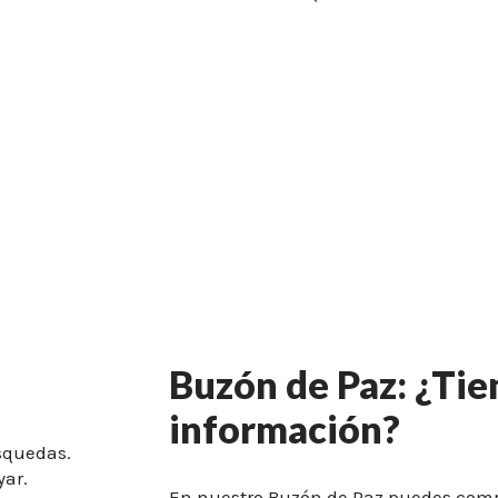
Buzón de Paz: ¿Tie
información?
squedas.
yar.
En nuestro Buzón de Paz puedes comp