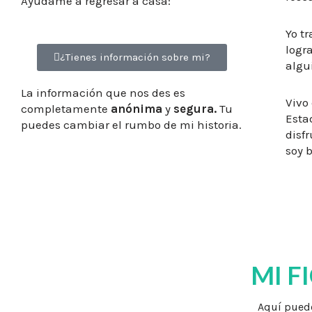
Ayúdame a regresar a casa:
Yo t
logr
¿Tienes información sobre mi?
algu
La información que nos des es
Vivo
completamente
anónima
y
segura.
Tu
Esta
puedes cambiar el rumbo de mi historia.
disf
soy 
MI F
Aquí puede