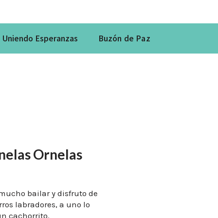
s Uniendo Esperanzas
Buzón de Paz
nelas Ornelas
ucho bailar y disfruto de
rros labradores, a uno lo
un cachorrito.